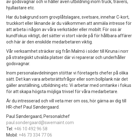
av godsvagnar och vi håller även utbildning inom truck, travers,
hjullastare etc.
Har du bakgrund som grovplåtslagare, svetsare, innehar C-kort,
truckkort eller liknande är du välkommen att anmäla intresse för
att arbeta i någon av våra verkstäder eller mobilt. För oss är
kundfokus viktigt, det sätter vi stort värde på för hållbara affärer
och här är den enskilde medarbetaren viktig.
Vår verksamhet sträcker sig från Malmö i söder till Kiruna i norr
på strategiskt utvalda platser där vi reparerar och underhåller
godsvagnar.
Inom personalavdelningen stöttar vi företagets chefer på olika
sätt. Det kan vara arbetsrättsfrågor eller som bollplank när det
gäller anställning, utbildning etc. Vi arbetar med omtanke i fokus
för att skapa högsta möjliga trivsel för våra medarbetare.
Är du intresserad och vill veta mer om oss, hör gärna av dig till
HR-chef Paul Søndergaard.
Paul Søndergaard, Personalchef
paul.sondergaard@swemaint.com
Tel:
+46 10 492 96 58
Mobil:
+46 73 334 77 06